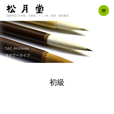
内
メ
容
を
【熊野筆】日本画、水墨画、アニメ筆、画筆・刷毛製造
イ
ス
キ
ン
ッ
メ
プ
ニ
TAG Archives
ュ
タグアーカイブ
ー
初級