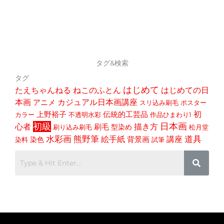
タグ&検索
タグ
はじめて
たえちゃんねる
ねこのふとん
はじめての日
本画
アニメ
カジュアル日本画講座
スリ込み刷毛
ポスター
初
上野裕子
伝統的工芸品
カラー
不透明水彩
作品ひまわり1
初級
日本画
心者
描き方
刷毛
型染め
刷り込み刷毛
松月堂
道具
水彩画
熊野筆
講座
絵手紙
染色
背景画
染料
試筆