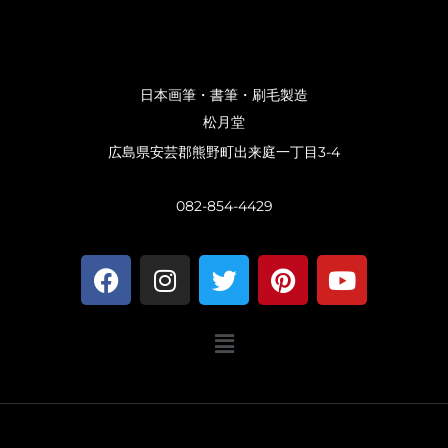
日本画筆・書筆・刷毛製造
松月堂
広島県安芸郡熊野町出来庭一丁目3-4
082-854-4429
F
I
T
P
Y
a
n
w
i
o
c
s
i
n
u
メ
e
t
t
t
t
ニ
b
a
t
e
u
ュ
o
g
e
r
b
ー
o
r
r
e
e
k
a
s