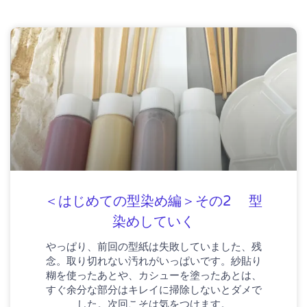
ペ
ペ
ー
ー
ジ
ジ
＜はじめての型染め編＞その2 型
染めしていく
やっぱり、前回の型紙は失敗していました、残
念。取り切れない汚れがいっぱいです。紗貼り
糊を使ったあとや、カシューを塗ったあとは、
すぐ余分な部分はキレイに掃除しないとダメで
した。次回こそは気をつけます。