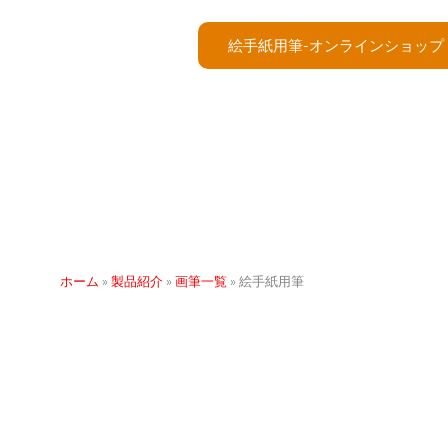
絵手紙用筆-オンラインショップ
ホーム
»
製品紹介
»
画筆一覧
»
絵手紙用筆