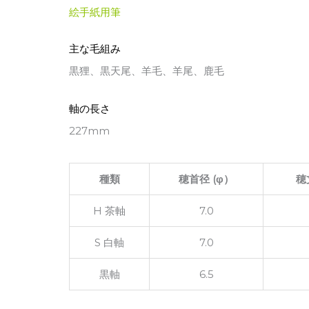
絵手紙用筆
主な毛組み
黒狸、黒天尾、羊毛、羊尾、鹿毛
軸の長さ
227mm
種類
穂首径 (φ）
穂
H 茶軸
7.0
S 白軸
7.0
黒軸
6.5