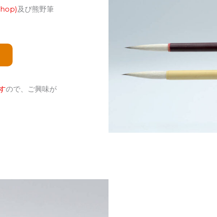
hop)
及び熊野筆
す
ので、ご興味が