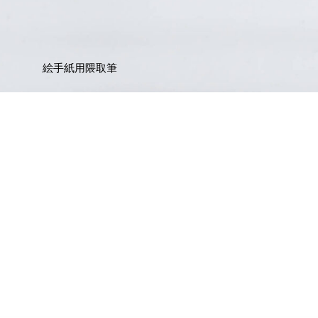
絵手紙用隈取筆