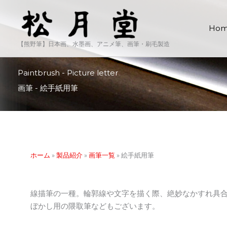
内
容
Ho
を
ス
【熊野筆】日本画、水墨画、アニメ筆、画筆・刷毛製造
キ
ッ
Paintbrush - Picture letter
プ
画筆 - 絵手紙用筆
ホーム
»
製品紹介
»
画筆一覧
»
絵手紙用筆
線描筆の一種。輪郭線や文字を描く際、絶妙なかすれ具
ぼかし用の隈取筆などもございます。