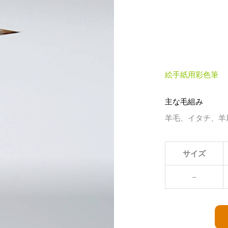
絵手紙用彩色筆
主な毛組み
羊毛、イタチ、羊
サイズ
–