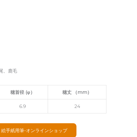
尾、鹿毛
穂首径 (φ）
穂丈 （mm）
6.9
24
絵手紙用筆-オンラインショップ