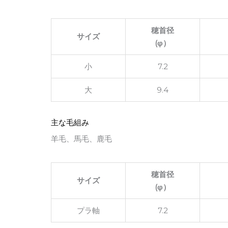
穂首径
サイズ
(φ）
小
7.2
大
9.4
主な毛組み
羊毛、馬毛、鹿毛
穂首径
サイズ
(φ）
プラ軸
7.2