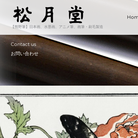
内
容
Ho
を
ス
【熊野筆】日本画、水墨画、アニメ筆、画筆・刷毛製造
キ
ッ
Contact us
プ
お問い合わせ