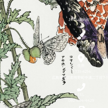
お問い合わせ先
会社名
株式会社松月堂
住所
〒731-4214
広島県安芸郡熊野町中溝二丁目7-1
TEL
082-854-4429