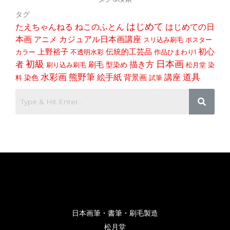
タグ
はじめて
たえちゃんねる
ねこのふとん
はじめての日
本画
アニメ
カジュアル日本画講座
スリ込み刷毛
ポスター
初心
上野裕子
伝統的工芸品
カラー
不透明水彩
作品ひまわり1
初級
日本画
者
描き方
刷毛
型染め
刷り込み刷毛
松月堂
染
道具
水彩画
熊野筆
講座
絵手紙
染色
背景画
料
試筆
日本画筆・書筆・刷毛製造
松月堂