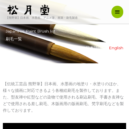
内
メ
容
を
【熊野筆】日本画、水墨画、アニメ筆、画筆・刷毛製造
イ
ス
キ
ン
Japanese Paint Brush list
ッ
刷毛一覧
メ
プ
日本語(JP) /
English
ニ
ュ
ー
【伝統工芸品 熊野筆】日本画、水墨画の地塗り・水塗りのほか、
様々な描画に対応できるよう各種絵刷毛を製作しております。ま
た、型友禅や紅型などの染物で使用される刷込刷毛、手書き友禅な
どで使用される差し刷毛、木版画用の版画刷毛、梵字刷毛などを製
作しております。