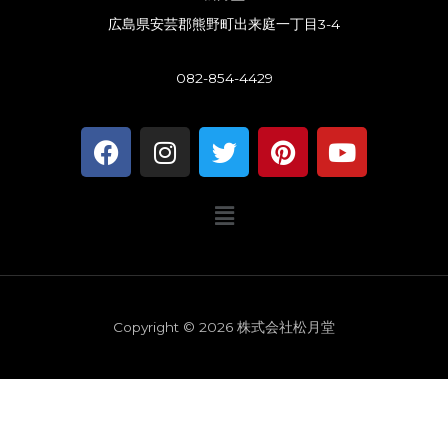
広島県安芸郡熊野町出来庭一丁目3-4
082-854-4429
F
I
T
P
Y
a
n
w
i
o
c
s
i
n
u
メ
e
t
t
t
t
ニ
b
a
t
e
u
ュ
o
g
e
r
b
ー
o
r
r
e
e
k
a
s
Copyright © 2026 株式会社松月堂
m
t