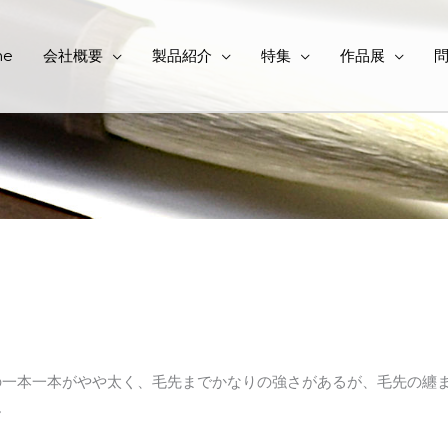
me
会社概要
製品紹介
特集
作品展
の一本一本がやや太く、毛先までかなりの強さがあるが、毛先の纏
。