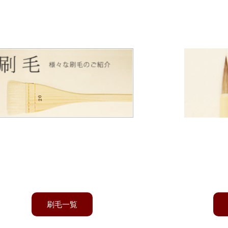
製品紹介
刷毛
版画に使う版画刷毛や染色用の差指刷
アニメ背景
毛、すり込み、梵字刷毛など様々な刷毛
開発製造し
を作っております。
全ての
刷毛一覧