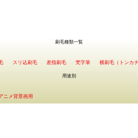
刷毛種類一覧
毛
スリ込刷毛
差指刷毛
梵字筆
横刷毛（トンカ
用途別
アニメ背景画用
Products