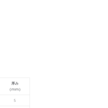
厚み
（mm）
5