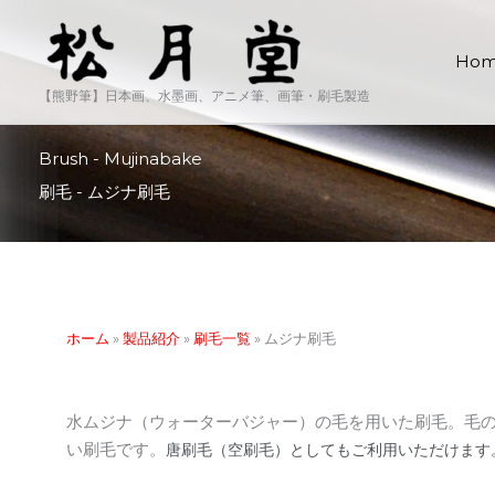
内
容
Ho
を
ス
【熊野筆】日本画、水墨画、アニメ筆、画筆・刷毛製造
キ
ッ
Brush - Mujinabake
プ
刷毛 - ムジナ刷毛
ホーム
»
製品紹介
»
刷毛一覧
»
ムジナ刷毛
水ムジナ（ウォーターバジャー）の毛を用いた刷毛。毛
い刷毛です。
唐刷毛（空刷毛）としてもご利用いただけます