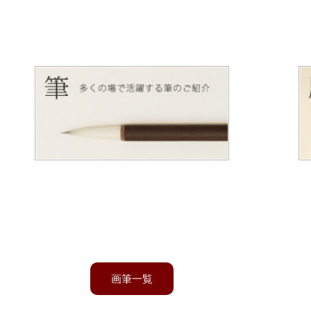
筆
日本画、水墨画、アニメ筆他ローケツ染
め用筆や絵手紙筆など様々な画筆を作っ
ております。
画筆一覧