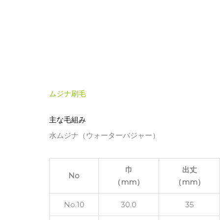
ムジナ刷毛
主な毛組み
水ムジナ（ウォーターバジャー）
巾
出丈
No
（mm）
（mm）
No.10
30.0
35