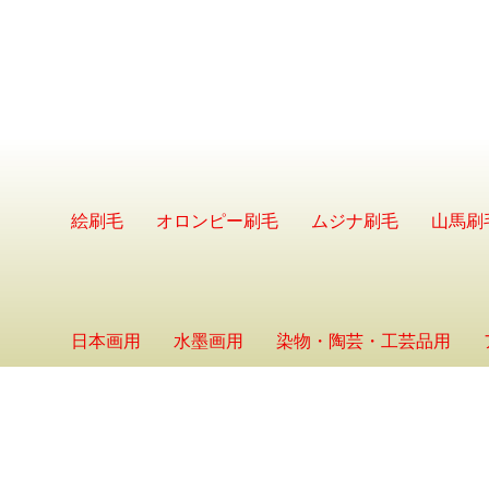
絵刷毛
オロンピー刷毛
ムジナ刷毛
山馬刷
日本画用
水墨画用
染物・陶芸・工芸品用