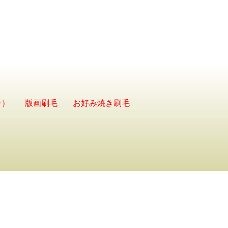
チ）
版画刷毛
お好み焼き刷毛