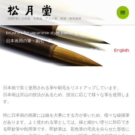
内
メ
容
を
【熊野筆】日本画、水墨画、アニメ筆、画筆・刷毛製造
イ
ス
キ
ン
brushes for japanese style painting List
ッ
日本画用の筆・刷毛一覧
メ
プ
日本語(JP) /
English
ニ
ュ
ー
日本画で良く使用される筆や刷毛をリストアップしています。
日本画は沢山の技法があるため、技法に応じて様々な筆を使用しま
す。
特に日本画の画家には線を大事にする方が多いため、様々な線描筆
があります。よく使われる筆としては、線と細かい塗りに対応でき
る即妙筆や削用筆です。即妙筆は、彩色筆の毛先を尖らせた形状に