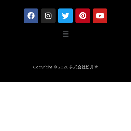
F
I
T
P
Y
a
n
w
i
o
c
s
i
n
u
メ
e
t
t
t
t
ニ
b
a
t
e
u
ュ
o
g
e
r
b
ー
o
r
r
e
e
k
a
s
Copyright © 2026 株式会社松月堂
m
t