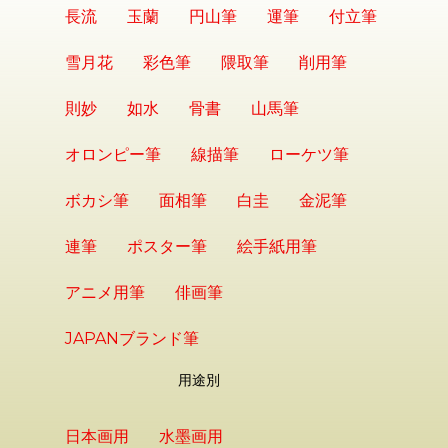
長流
玉蘭
円山筆
運筆
付立筆
雪月花
彩色筆
隈取筆
削用筆
則妙
如水
骨書
山馬筆
オロンピー筆
線描筆
ローケツ筆
ボカシ筆
面相筆
白圭
金泥筆
連筆
ポスター筆
絵手紙用筆
アニメ用筆
俳画筆
JAPANブランド筆
用途別
日本画用
水墨画用