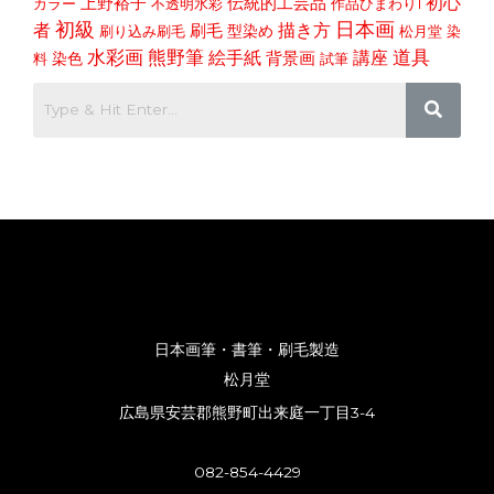
初心
上野裕子
伝統的工芸品
カラー
不透明水彩
作品ひまわり1
初級
日本画
者
描き方
刷毛
型染め
刷り込み刷毛
松月堂
染
道具
水彩画
熊野筆
講座
絵手紙
染色
背景画
料
試筆
日本画筆・書筆・刷毛製造
松月堂
広島県安芸郡熊野町出来庭一丁目3-4
082-854-4429