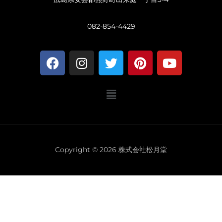
082-854-4429
F
I
T
P
Y
a
n
w
i
o
c
s
i
n
u
メ
e
t
t
t
t
ニ
b
a
t
e
u
ュ
o
g
e
r
b
ー
o
r
r
e
e
k
a
s
Copyright © 2026 株式会社松月堂
m
t