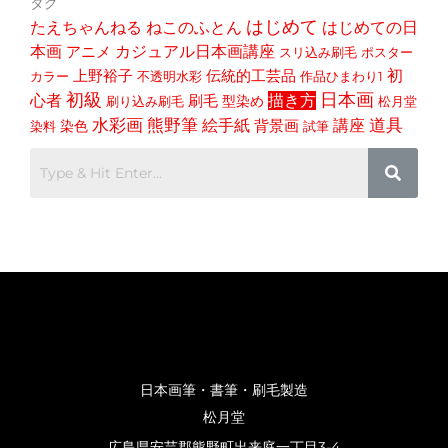
タグ
はじめて
たえちゃんねる
ねこのふとん
はじめての日
本画
アニメ
カジュアル日本画講座
スリ込み刷毛
ポスター
初
上野裕子
伝統的工芸品
カラー
不透明水彩
作品ひまわり1
初級
日本画
心者
描き方
刷毛
型染め
刷り込み刷毛
松月堂
道具
水彩画
熊野筆
講座
絵手紙
染色
背景画
染料
試筆
日本画筆・書筆・刷毛製造
松月堂
広島県安芸郡熊野町出来庭一丁目3-4