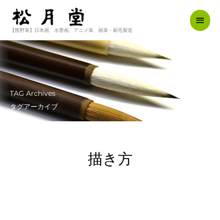
内
メ
容
を
【熊野筆】日本画、水墨画、アニメ筆、画筆・刷毛製造
イ
ス
キ
ン
ッ
メ
プ
ニ
TAG Archives
ュ
タグアーカイブ
ー
描き方