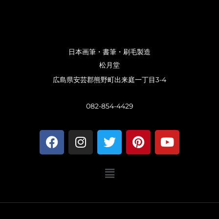
日本画筆・書筆・刷毛製造
松月堂
広島県安芸郡熊野町出来庭一丁目3-4
082-854-4429
F
I
T
P
Y
a
n
w
i
o
c
s
i
n
u
メ
e
t
t
t
t
ニ
b
a
t
e
u
ュ
o
g
e
r
b
ー
o
r
r
e
e