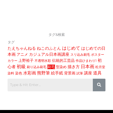
タグ&検索
タグ
はじめて
たえちゃんねる
ねこのふとん
はじめての日
本画
アニメ
カジュアル日本画講座
スリ込み刷毛
ポスター
初
上野裕子
伝統的工芸品
カラー
不透明水彩
作品ひまわり1
初級
日本画
心者
描き方
刷毛
型染め
刷り込み刷毛
松月堂
道具
水彩画
熊野筆
講座
絵手紙
染色
背景画
染料
試筆