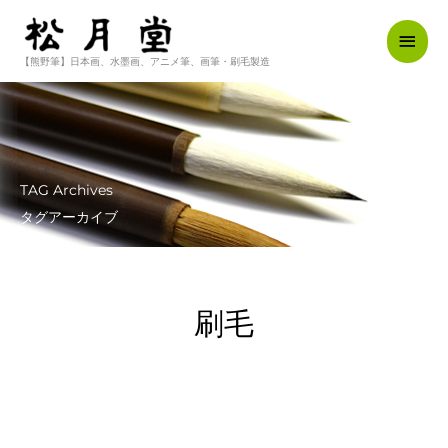
内
メ
容
を
【熊野筆】日本画、水墨画、アニメ筆、画筆・刷毛製造
イ
ス
キ
ン
ッ
メ
プ
ニ
TAG Archives
ュ
タグアーカイブ
ー
刷毛