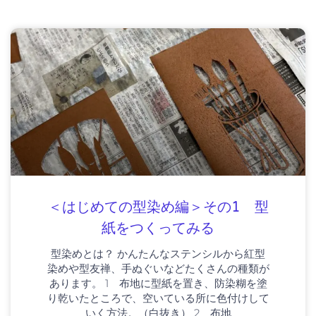
＜はじめての型染め編＞その1 型
紙をつくってみる
型染めとは？ かんたんなステンシルから紅型
染めや型友禅、手ぬぐいなどたくさんの種類が
あります。 1 布地に型紙を置き、防染糊を塗
り乾いたところで、空いている所に色付けして
いく方法。（白抜き） 2 布地