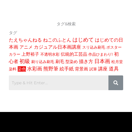
タグ&検索
タグ
はじめて
たえちゃんねる
ねこのふとん
はじめての日
本画
アニメ
カジュアル日本画講座
スリ込み刷毛
ポスター
初
上野裕子
伝統的工芸品
カラー
不透明水彩
作品ひまわり1
初級
日本画
心者
描き方
刷毛
型染め
刷り込み刷毛
松月堂
道具
水彩画
熊野筆
講座
絵手紙
染色
背景画
染料
試筆