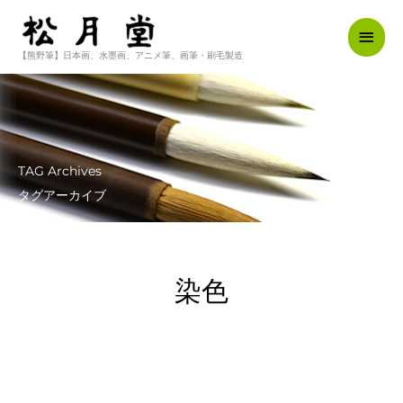
内
メ
容
を
【熊野筆】日本画、水墨画、アニメ筆、画筆・刷毛製造
イ
ス
キ
ン
ッ
メ
プ
ニ
TAG Archives
ュ
タグアーカイブ
ー
染色