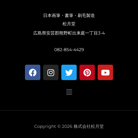
日本画筆・書筆・刷毛製造
松月堂
広島県安芸郡熊野町出来庭一丁目3-4
082-854-4429
F
I
T
P
Y
a
n
w
i
o
c
s
i
n
u
メ
e
t
t
t
t
ニ
b
a
t
e
u
ュ
o
g
e
r
b
ー
o
r
r
e
e
k
a
s
Copyright © 2026 株式会社松月堂
m
t