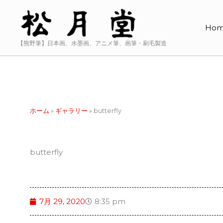
内
容
Ho
を
ス
【熊野筆】日本画、水墨画、アニメ筆、画筆・刷毛製造
キ
ッ
プ
ホーム
»
ギャラリー
»
butterfly
butterfly
7月 29, 2020
8:35 pm