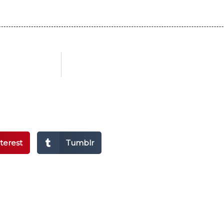
terest
Tumblr