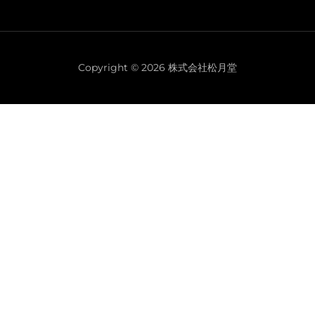
b
a
t
e
u
ュ
o
g
e
r
b
ー
o
r
r
e
e
k
a
s
Copyright © 2026 株式会社松月堂
m
t