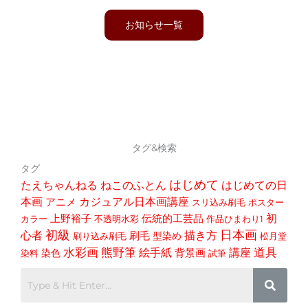
お知らせ一覧
タグ&検索
タグ
はじめて
たえちゃんねる
ねこのふとん
はじめての日
本画
アニメ
カジュアル日本画講座
スリ込み刷毛
ポスター
初
上野裕子
伝統的工芸品
カラー
不透明水彩
作品ひまわり1
初級
日本画
心者
描き方
刷毛
型染め
刷り込み刷毛
松月堂
道具
水彩画
熊野筆
講座
絵手紙
染色
背景画
染料
試筆