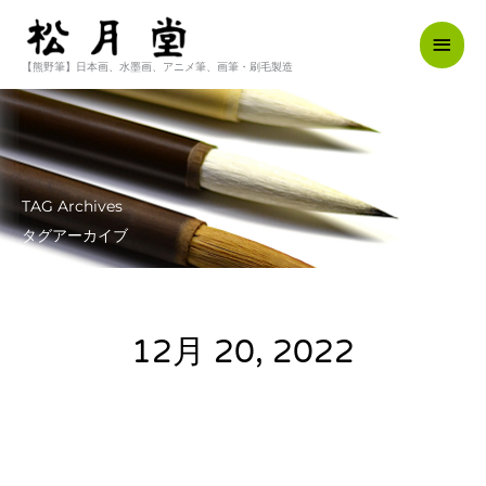
内
メ
容
を
【熊野筆】日本画、水墨画、アニメ筆、画筆・刷毛製造
イ
ス
キ
ン
ッ
メ
プ
ニ
TAG Archives
ュ
タグアーカイブ
ー
12月 20, 2022