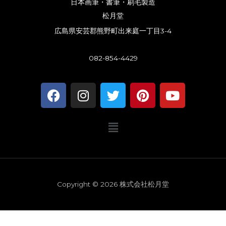
日本画筆・書筆・刷毛製造
松月堂
広島県安芸郡熊野町出来庭一丁目3-4
082-854-4429
F
I
T
P
Y
a
n
w
i
o
c
s
i
n
u
メ
e
t
t
t
t
ニ
b
a
t
e
u
ュ
o
g
e
r
b
ー
o
r
r
e
e
k
a
s
Copyright © 2026 株式会社松月堂
m
t