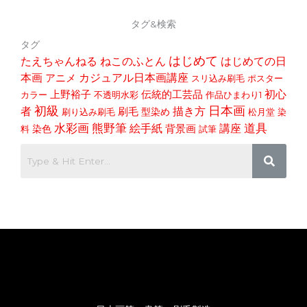
タグ&検索
タグ
はじめて
たえちゃんねる
ねこのふとん
はじめての日
本画
アニメ
カジュアル日本画講座
スリ込み刷毛
ポスター
初心
上野裕子
伝統的工芸品
カラー
不透明水彩
作品ひまわり1
初級
日本画
者
描き方
刷毛
型染め
刷り込み刷毛
松月堂
染
道具
水彩画
熊野筆
講座
絵手紙
染色
背景画
料
試筆