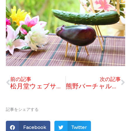
Prev
Ne
前の記事
次の記事
松月堂ウェブサイトリニューアル
熊野バーチャル筆まつりの紹介
記事をシェアする
Facebook
Twitter