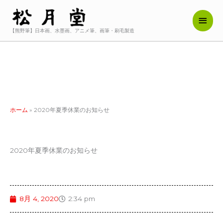
内
メ
容
を
【熊野筆】日本画、水墨画、アニメ筆、画筆・刷毛製造
イ
ス
キ
ン
ッ
メ
プ
ニ
ュ
ホーム
»
2020年夏季休業のお知らせ
ー
2020年夏季休業のお知らせ
8月 4, 2020
2:34 pm